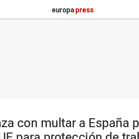
europa
press
za con multar a España p
a UE para protección de tr