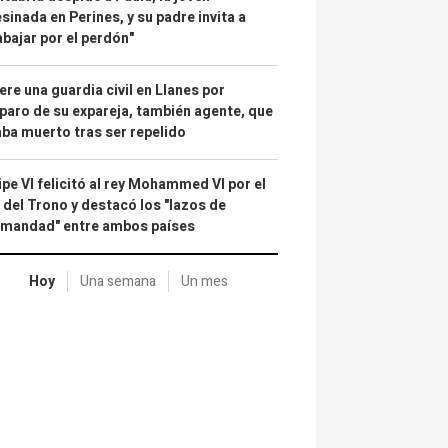
sinada en Perines, y su padre invita a
abajar por el perdón"
re una guardia civil en Llanes por
paro de su expareja, también agente, que
ba muerto tras ser repelido
ipe VI felicitó al rey Mohammed VI por el
 del Trono y destacó los "lazos de
rmandad" entre ambos países
Hoy
Una semana
Un mes