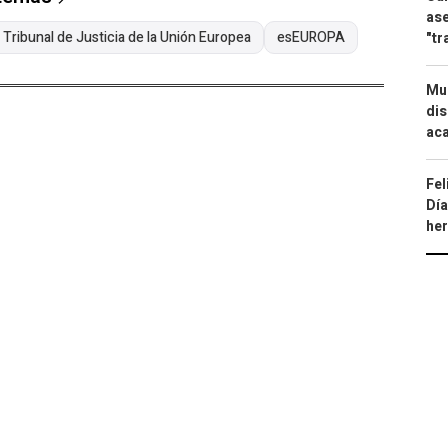
ase
Tribunal de Justicia de la Unión Europea
esEUROPA
"tr
Mue
dis
aca
Fel
Día
he