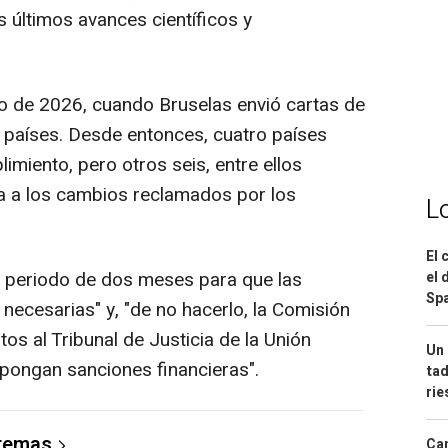
s últimos avances científicos y
o de 2026, cuando Bruselas envió cartas de
países. Desde entonces, cuatro países
imiento, pero otros seis, entre ellos
a a los cambios reclamados por los
L
El 
n periodo de dos meses para que las
el 
Spa
necesarias" y, "de no hacerlo, la Comisión
tos al Tribunal de Justicia de la Unión
Un 
mpongan sanciones financieras".
tad
ri
 temas
Can