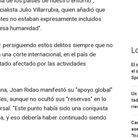
la de los países de nuestro entorno",
alista Julio Villarrubia, quien añadió que
ntes no estaban expresamente incluidos
lesa humanidad".
 persiguiendo estos delitos siempre que no
L
una corte internacional, en el país de
stado afectado por las actividades
El 
el 
Spa
na, Joan Ridao manifestó su "apoyo global"
Un 
es, aunque no ocultó sus "reservas" en lo
tad
ri
ersal. "Este punto había sido una conquista
a, y eso debería haber continuado siendo
Can
ase
"tr