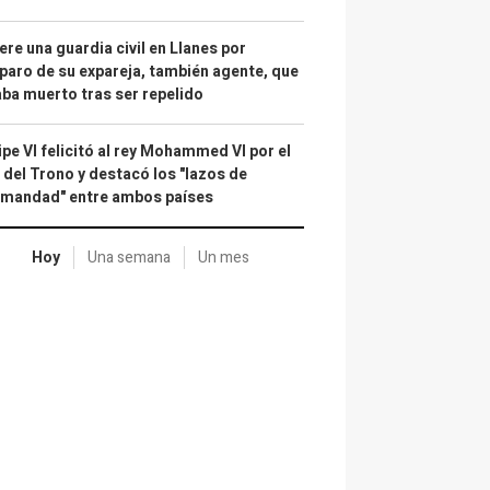
re una guardia civil en Llanes por
paro de su expareja, también agente, que
ba muerto tras ser repelido
ipe VI felicitó al rey Mohammed VI por el
 del Trono y destacó los "lazos de
rmandad" entre ambos países
Hoy
Una semana
Un mes