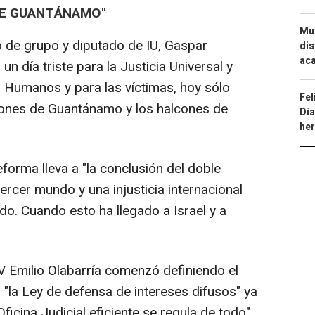
DE GUANTÁNAMO"
Mue
 de grupo y diputado de IU, Gaspar
dis
aca
n día triste para la Justicia Universal y
 Humanos y para las víctimas, hoy sólo
Fel
ones de Guantánamo y los halcones de
Día
he
reforma lleva a "la conclusión del doble
tercer mundo y una injusticia internacional
do. Cuando esto ha llegado a Israel y a
NV Emilio Olabarría comenzó definiendo el
"la Ley de defensa de intereses difusos" ya
ficina Judicial eficiente se regula de todo"