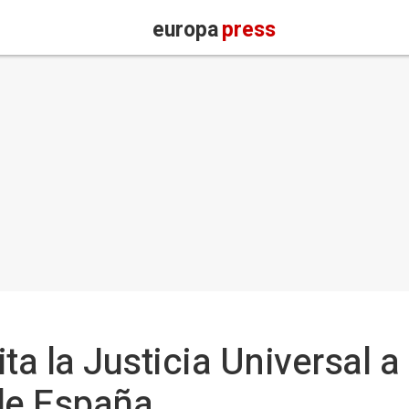
europa
press
ta la Justicia Universal a 
de España