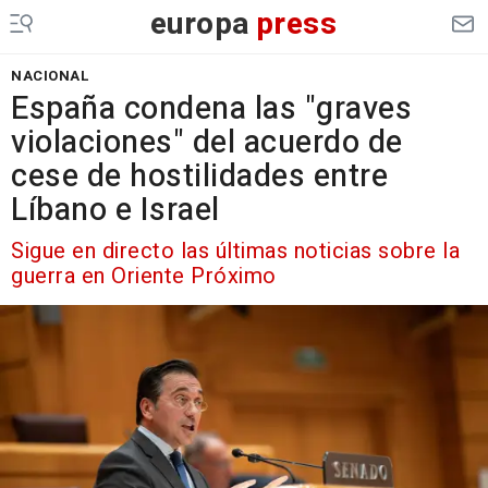
europa
press
NACIONAL
España condena las "graves
violaciones" del acuerdo de
cese de hostilidades entre
Líbano e Israel
Sigue en directo las últimas noticias sobre la
guerra en Oriente Próximo