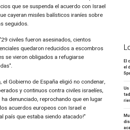
cios que se suspenda el acuerdo con Israel
e cayeran misiles balísticos iraníes sobre
ías seguidos.
9 civiles fueron asesinados, cientos
L
idenciales quedaron reducidos a escombros
es se vieron obligados a refugiarse
El 
das".
el 
Spa
, el Gobierno de España eligió no condenar,
Un 
berados y continuos contra civiles israelíes,
tad
", ha denunciado, reprochando que en lugar
ri
 los acuerdos europeos con Israel e
Mue
l país que estaba siendo atacado!"
dis
aca