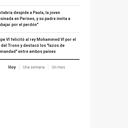
tabria despide a Paula, la joven
sinada en Perines, y su padre invita a
abajar por el perdón"
ipe VI felicitó al rey Mohammed VI por el
 del Trono y destacó los "lazos de
rmandad" entre ambos países
Hoy
Una semana
Un mes