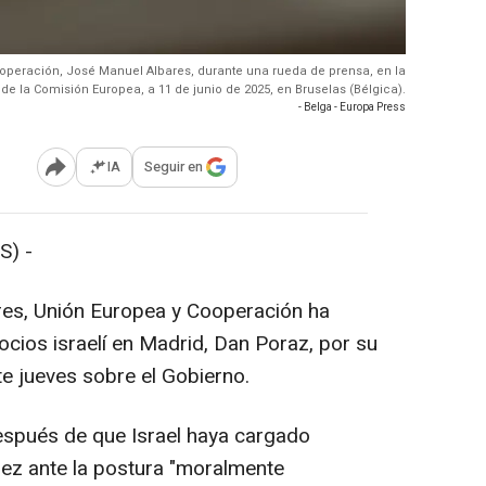
Cooperación, José Manuel Albares, durante una rueda de prensa, en la
de la Comisión Europea, a 11 de junio de 2025, en Bruselas (Bélgica).
- Belga - Europa Press
IA
Seguir en
Abrir opciones para compartir
S) -
ores, Unión Europea y Cooperación ha
ios israelí en Madrid, Dan Poraz, por su
e jueves sobre el Gobierno.
espués de que Israel haya cargado
ez ante la postura "moralmente