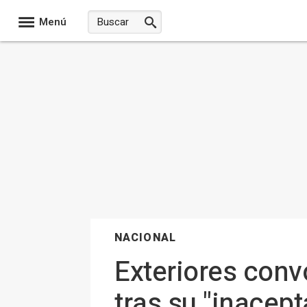
Menú
NACIONAL
Exteriores conv
tras su "inacep