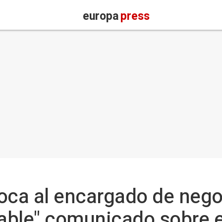
europa
press
oca al encargado de negoc
table" comunicado sobre 