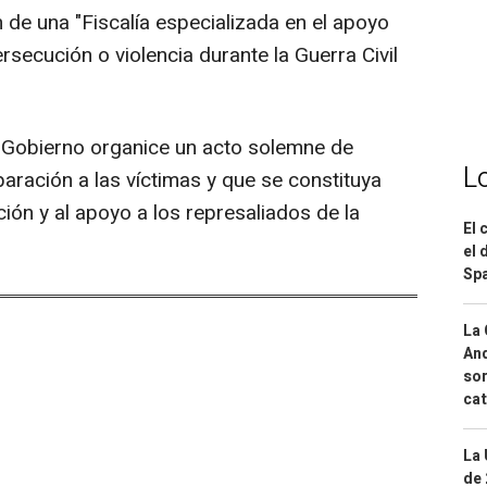
 de una "Fiscalía especializada en el apoyo
secución o violencia durante la Guerra Civil
el Gobierno organice un acto solemne de
L
aración a las víctimas y que se constituya
ión y al apoyo a los represaliados de la
El 
el 
Spa
La 
And
sor
cat
La 
de 