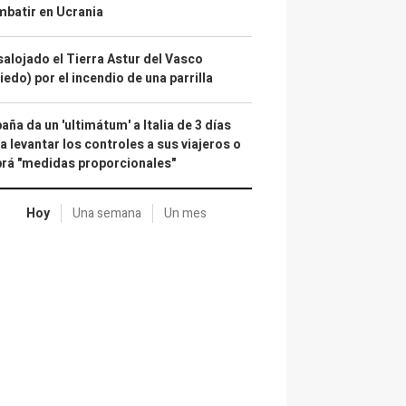
batir en Ucrania
alojado el Tierra Astur del Vasco
iedo) por el incendio de una parrilla
aña da un 'ultimátum' a Italia de 3 días
a levantar los controles a sus viajeros o
rá "medidas proporcionales"
Hoy
Una semana
Un mes