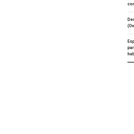
com
Des
(Ov
Esp
par
hab