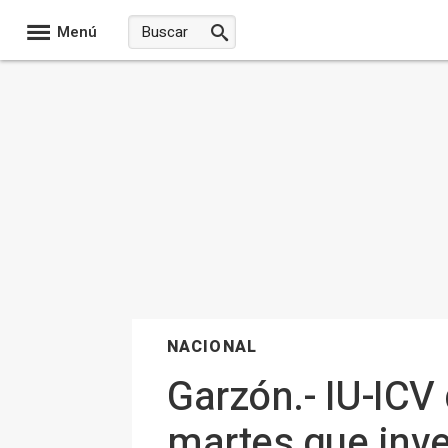
Menú
NACIONAL
Garzón.- IU-ICV 
martes que inve