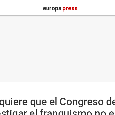
europa
press
quiere que el Congreso de
stigar el franquismo no e