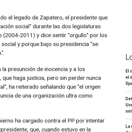
do el legado de Zapatero, el presidente que
ación social" durante las dos legislaturas
o (2004-2011) y dice sentir "orgullo" por los
 social y porque bajo su presidencia "se
".
L
a la presunción de inocencia y a los
El 
a, que haga justicia, pero sin perder nunca
el 
Spa
al", ha reiterado señalando que "el origen
nuncia de una organización ultra como
Det
Ucr
so
erno ha cargado contra el PP por intentar
La 
presidente, que, cuando estuvo en la