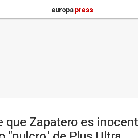
europa
press
e que Zapatero es inocent
 "pulcro" de Plus Ultra