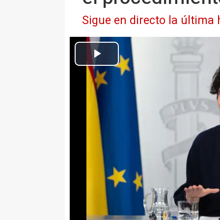
Sigue en directo la última
La ministra de Inclusión, Seguridad Social y Migraciones y portavoz
Europa Press Nacional
Actualizado: martes, 19 mayo 2026 15:46
MADRID, 19 (EUROPA PRESS
El Gobierno confía en la inocen
Zapatero que este martes ha sid
varios delitos, incluido tráfico 
trasladan fuentes de Moncloa.
En el Ejecutivo creen y confían