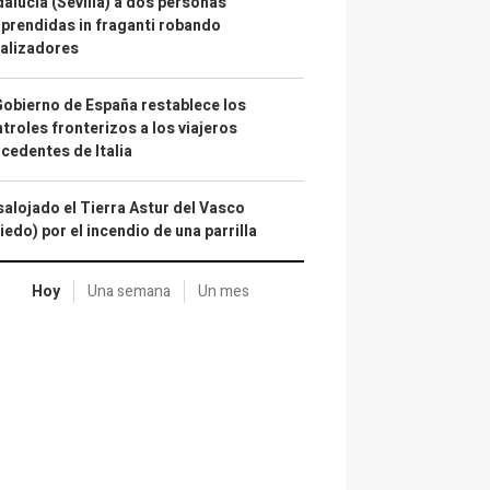
alucía (Sevilla) a dos personas
prendidas in fraganti robando
alizadores
Gobierno de España restablece los
troles fronterizos a los viajeros
cedentes de Italia
alojado el Tierra Astur del Vasco
iedo) por el incendio de una parrilla
Hoy
Una semana
Un mes