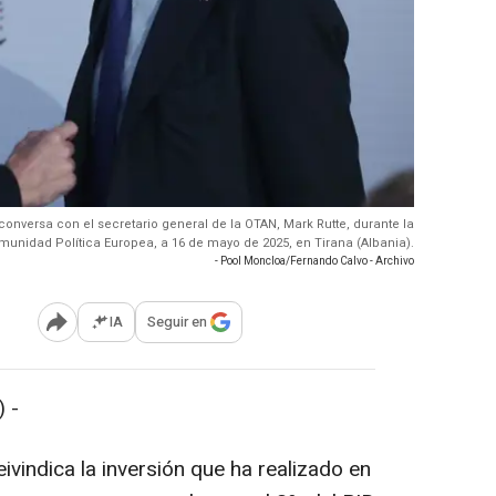
conversa con el secretario general de la OTAN, Mark Rutte, durante la
unidad Política Europea, a 16 de mayo de 2025, en Tirana (Albania).
- Pool Moncloa/Fernando Calvo - Archivo
IA
Seguir en
Abrir opciones para compartir
 -
vindica la inversión que ha realizado en