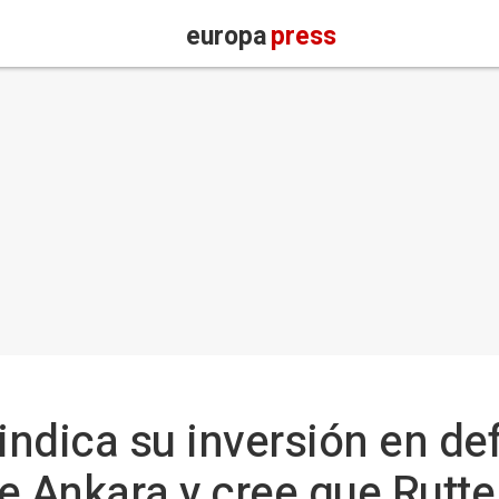
europa
press
indica su inversión en de
Ankara y cree que Rutte 