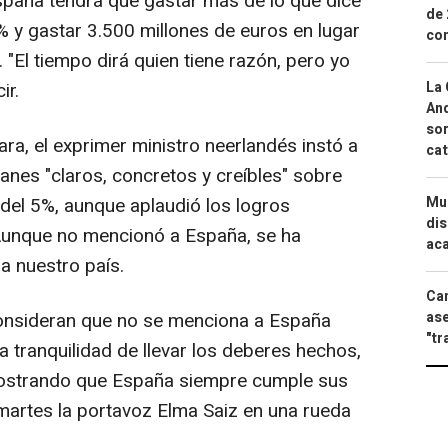
España tendrá que gastar más de lo que dice
de 
% y gastar 3.500 millones de euros en lugar
com
 "El tiempo dirá quien tiene razón, pero yo
La 
ir.
And
sor
ra, el exprimer ministro neerlandés instó a
cat
lanes "claros, concretos y creíbles" sobre
Mue
del 5%, aunque aplaudió los logros
dis
Aunque no mencionó a España, se ha
aca
a nuestro país.
Can
ase
consideran que no se menciona a España
"tr
 tranquilidad de llevar los deberes hechos,
mostrando que España siempre cumple sus
martes la portavoz Elma Saiz en una rueda