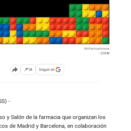
#Infarmainnova
- COFM
IA
Seguir en
Abrir opciones para compartir
S) -
o y Salón de la farmacia que organizan los
icos de Madrid y Barcelona, en colaboración