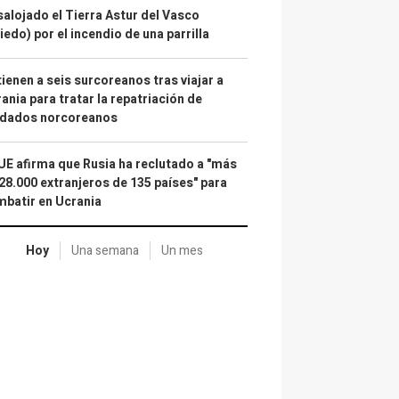
alojado el Tierra Astur del Vasco
iedo) por el incendio de una parrilla
ienen a seis surcoreanos tras viajar a
ania para tratar la repatriación de
ldados norcoreanos
UE afirma que Rusia ha reclutado a "más
28.000 extranjeros de 135 países" para
batir en Ucrania
Hoy
Una semana
Un mes