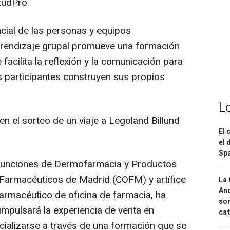
tudPro.
cial de las personas y equipos
aprendizaje grupal promueve una formación
facilita la reflexión y la comunicación para
s participantes construyen sus propios
L
en el sorteo de un viaje a Legoland Billund
El 
el 
Spa
n funciones de Dermofarmacia y Productos
e Farmacéuticos de Madrid (COFM) y artífice
La 
And
farmacéutico de oficina de farmacia, ha
sor
impulsará la experiencia de venta en
cat
cializarse a través de una formación que se