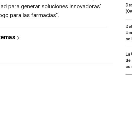
Des
idad para generar soluciones innovadoras"
(Ov
ogo para las farmacias".
Det
Ucr
 temas
so
La 
de 
com