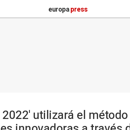
europa
press
 2022' utilizará el método
es innovadoras a través d