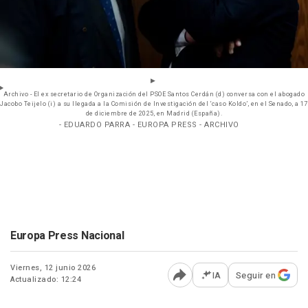
Archivo - El ex secretario de Organización del PSOE Santos Cerdán (d) conversa con el abogado
Jacobo Teijelo (i) a su llegada a la Comisión de Investigación del ‘caso Koldo’, en el Senado, a 17
de diciembre de 2025, en Madrid (España).
- EDUARDO PARRA - EUROPA PRESS - ARCHIVO
Europa Press Nacional
Viernes, 12 junio 2026
IA
Seguir en
Actualizado: 12:24
Abrir opciones para comp