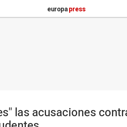
europa
press
es" las acusaciones contr
rudentes