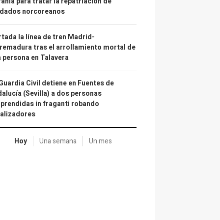
ania para tratar la repatriación de
ldados norcoreanos
tada la línea de tren Madrid-
remadura tras el arrollamiento mortal de
 persona en Talavera
Guardia Civil detiene en Fuentes de
alucía (Sevilla) a dos personas
prendidas in fraganti robando
alizadores
Hoy
Una semana
Un mes