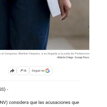
 el Congreso, Maribel Vaquero, a su llegada a la junta de Portavoces
- Alberto Ortega - Europa Press
IA
Seguir en
Abrir opciones para compartir
S) -
PNV) considera que las acusaciones que