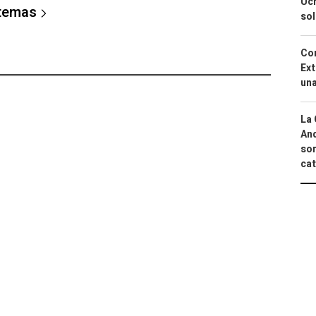
Ucr
 temas
so
Cor
Ext
una
La 
And
sor
cat