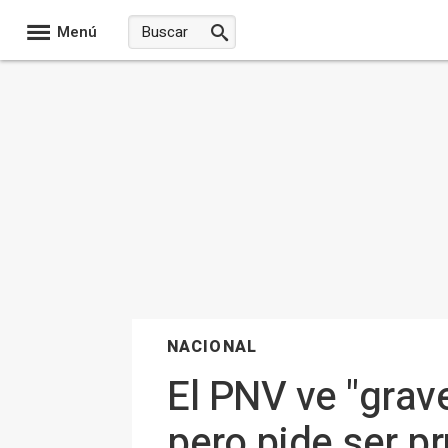
Menú
NACIONAL
El PNV ve "grav
pero pide ser p