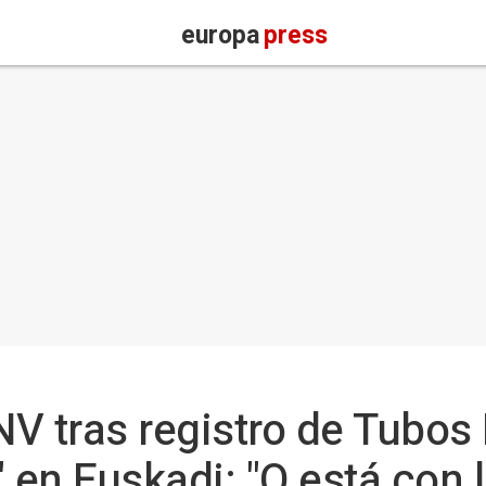
europa
press
PNV tras registro de Tubos
 en Euskadi: "O está con 