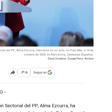
rial del PP, Alma Ezcurra, interviene en un acto, en Palo Alto, a 14 de
octubre de 2025, en Barcelona, Catalunya (España).
- David Zorrakino - Europa Press - Archivo
IA
Seguir en
Abrir opciones para compartir
) -
n Sectorial del PP, Alma Ezcurra, ha