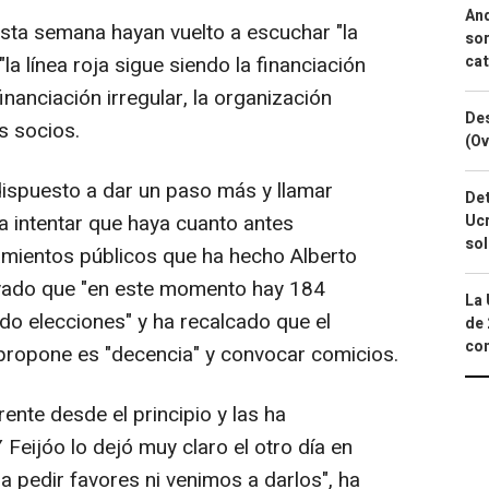
And
esta semana hayan vuelto a escuchar "la
sor
cat
a línea roja sigue siendo la financiación
a financiación irregular, la organización
Des
os socios.
(Ov
 dispuesto a dar un paso más y llamar
Det
 intentar que haya cuanto antes
Ucr
so
mamientos públicos que ha hecho Alberto
yado que "en este momento hay 184
La 
do elecciones" y ha recalcado que el
de 
com
 propone es "decencia" y convocar comicios.
ente desde el principio y las ha
Feijóo lo dejó muy claro el otro día en
 pedir favores ni venimos a darlos", ha