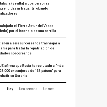
alucía (Sevilla) a dos personas
prendidas in fraganti robando
alizadores
alojado el Tierra Astur del Vasco
iedo) por el incendio de una parrilla
ienen a seis surcoreanos tras viajar a
ania para tratar la repatriación de
ldados norcoreanos
UE afirma que Rusia ha reclutado a "más
28.000 extranjeros de 135 países" para
batir en Ucrania
Hoy
Una semana
Un mes