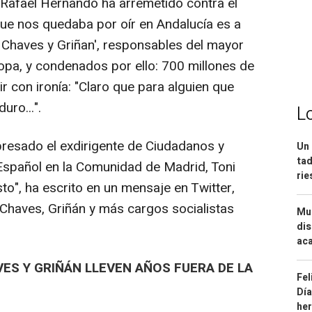
 Rafael Hernando ha arremetido contra el
 que nos quedaba por oír en Andalucía es a
a Chaves y Griñan', responsables del mayor
pa, y condenados por ello: 700 millones de
r con ironía: "Claro que para alguien que
uro...".
L
resado el exdirigente de Ciudadanos y
Un 
tad
l Español en la Comunidad de Madrid, Toni
ri
sto", ha escrito en un mensaje en Twitter,
Chaves, Griñán y más cargos socialistas
Mue
dis
aca
ES Y GRIÑÁN LLEVEN AÑOS FUERA DE LA
Fel
Día
he