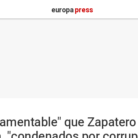
europa
press
"lamentable" que Zapatero 
, "condenados por corrup