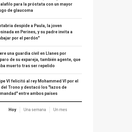
alafilo para la próstata con un mayor
esgo de glaucoma
tabria despide a Paula, la joven
sinada en Perines, y su padre invita a
abajar por el perdón"
re una guardia civil en Llanes por
paro de su expareja, también agente, que
ba muerto tras ser repelido
ipe VI felicitó al rey Mohammed VI por el
 del Trono y destacó los "lazos de
rmandad" entre ambos países
Hoy
Una semana
Un mes