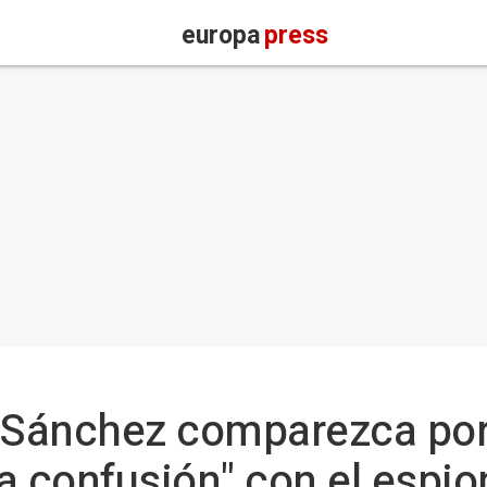
europa
press
e Sánchez comparezca por
a confusión" con el espion