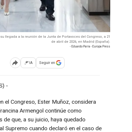
 su llegada a la reunión de la Junta de Portavoces del Congreso, a 21
de abril de 2026, en Madrid (España).
- Eduardo Parra - Europa Press
IA
Seguir en
Abrir opciones para compartir
) -
en el Congreso, Ester Muñoz, considera
a Francina Armengol continúe como
 de que, a su juicio, haya quedado
unal Supremo cuando declaró en el caso de