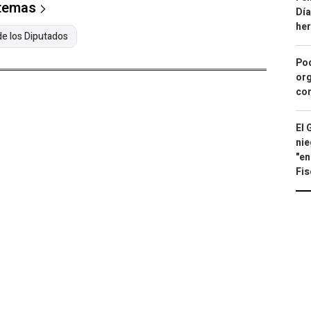
 temas
Día
he
e los Diputados
Pod
org
con
El 
nie
"en
Fis