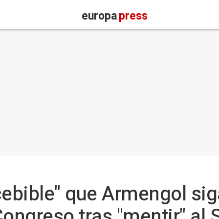
europa
press
cebible" que Armengol sig
Congreso tras "mentir" al 