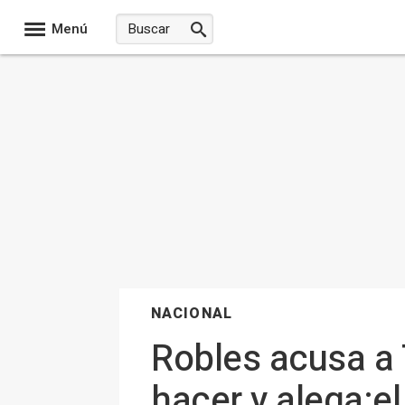
Menú
NACIONAL
Robles acusa a T
hacer y alega:e