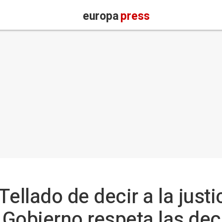
europa
press
ellado de decir a la justi
l Gobierno respeta las dec