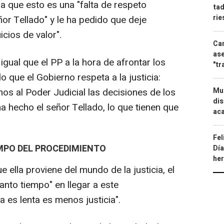
a que esto es una "falta de respeto
tad
ri
ñor Tellado" y le ha pedido que deje
uicios de valor".
Can
ase
igual que el PP a la hora de afrontar los
"tr
 que el Gobierno respeta a la justicia:
s al Poder Judicial las decisiones de los
Mue
dis
a hecho el señor Tellado, lo que tienen que
aca
Fel
EMPO DEL PROCEDIMIENTO
Día
he
e ella proviene del mundo de la justicia, el
nto tiempo" en llegar a este
a es lenta es menos justicia".