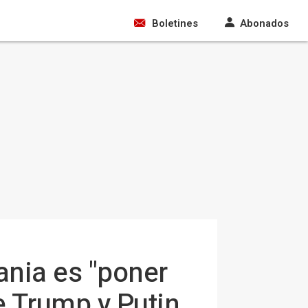
Boletines
Abonados
ania es "poner
de Trump y Putin