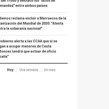
 del Trono y destacó los "lazos de
rmandad" entre ambos países
emos reclama excluir a Marruecos de la
anización del Mundial de 2030: "Atenta
tra la soberanía nacional"
Gobierno alerta a las CCAA que si se
gan a acoger menores de Ceuta
tonces tendrá que actuar de oficio
calía"
Hoy
Una semana
Un mes