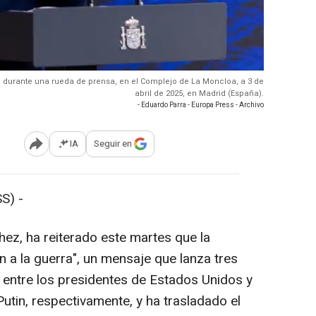
z, durante una rueda de prensa, en el Complejo de La Moncloa, a 3 de
abril de 2025, en Madrid (España).
- Eduardo Parra - Europa Press - Archivo
IA
Seguir en
Abrir opciones para compartir
S) -
chez, ha reiterado este martes que la
in a la guerra", un mensaje que lanza tres
a entre los presidentes de Estados Unidos y
utin, respectivamente, y ha trasladado el