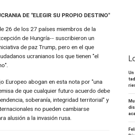
UCRANIA DE "ELEGIR SU PROPIO DESTINO"
de 26 de los 27 países miembros de la
xcepción de Hungría-- suscribieron un
niciativa de paz Trump, pero en el que
iudadanos ucranianos los que tienen "el
L
no".
Un 
tad
jo Europeo abogan en esta nota por "una
ri
premisa de que cualquier futuro acuerdo debe
endencia, soberanía, integridad territorial" y
Mue
dis
internacionales no pueden cambiarse
aca
ra alusión a la invasión rusa.
Fel