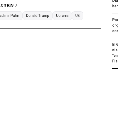
Día
 temas
he
adimir Putin
Donald Trump
Ucrania
UE
Pod
org
con
El 
nie
"en
Fis