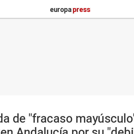
europa
press
lda de "fracaso mayúsculo
en Andalucía por su "debil