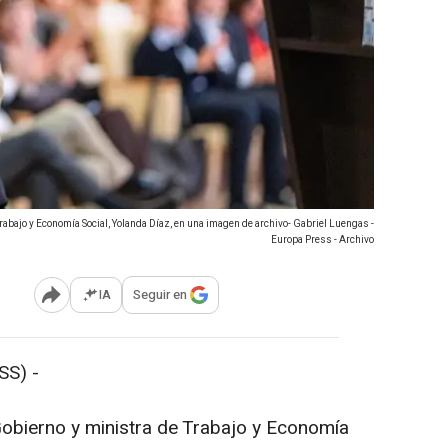
rabajo y Economía Social, Yolanda Díaz, en una imagen de archivo- Gabriel Luengas -
Europa Press - Archivo
IA
Seguir en
Abrir opciones para compartir
SS) -
obierno y ministra de Trabajo y Economía