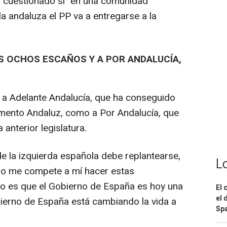
a cuestionado si "en una comunidad
 andaluza el PP va a entregarse a la
US OCHOS ESCAÑOS Y A POR ANDALUCÍA,
o a Adelante Andalucía, que ha conseguido
amento Andaluz, como a Por Andalucía, que
anterior legislatura.
de la izquierda española debe replantearse,
L
"No me compete a mí hacer estas
igo es que el Gobierno de España es hoy una
El 
el 
bierno de España está cambiando la vida a
Spa