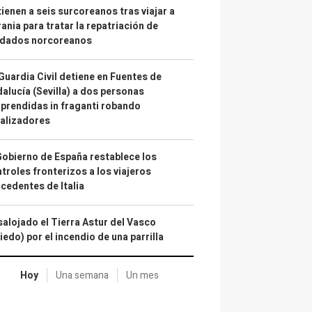
ienen a seis surcoreanos tras viajar a
ania para tratar la repatriación de
ldados norcoreanos
Guardia Civil detiene en Fuentes de
alucía (Sevilla) a dos personas
prendidas in fraganti robando
alizadores
Gobierno de España restablece los
troles fronterizos a los viajeros
cedentes de Italia
alojado el Tierra Astur del Vasco
iedo) por el incendio de una parrilla
Hoy
Una semana
Un mes