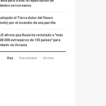
ania para tratar la repatriación de
ldados norcoreanos
alojado el Tierra Astur del Vasco
iedo) por el incendio de una parrilla
UE afirma que Rusia ha reclutado a "más
28.000 extranjeros de 135 países" para
batir en Ucrania
Hoy
Una semana
Un mes