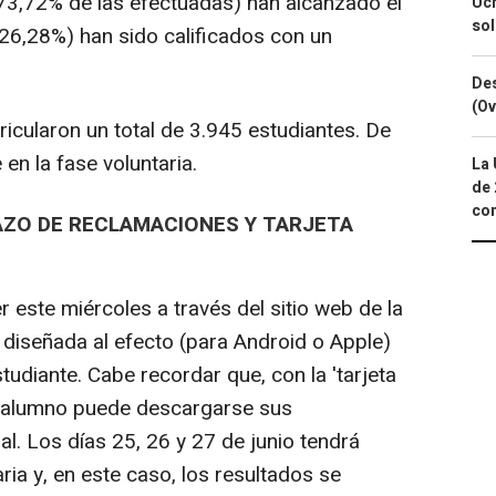
l 73,72% de las efectuadas) han alcanzado el
Ucr
so
26,28%) han sido calificados con un
Des
(Ov
ricularon un total de 3.945 estudiantes. De
 en la fase voluntaria.
La 
de 
com
AZO DE RECLAMACIONES Y TARJETA
este miércoles a través del sitio web de la
l diseñada al efecto (para Android o Apple)
studiante. Cabe recordar que, con la 'tarjeta
da alumno puede descargarse sus
l. Los días 25, 26 y 27 de junio tendrá
ria y, en este caso, los resultados se