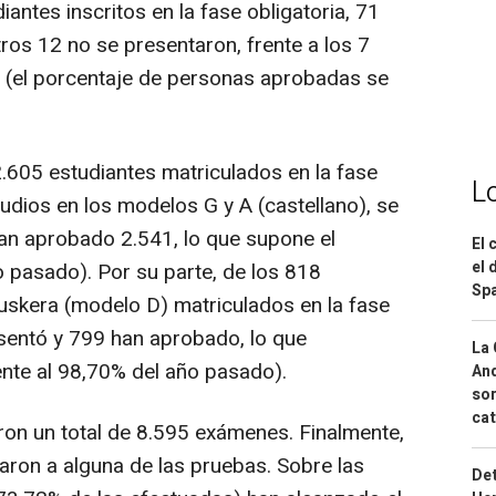
antes inscritos en la fase obligatoria, 71
ros 12 no se presentaron, frente a los 7
o (el porcentaje de personas aprobadas se
 2.605 estudiantes matriculados en la fase
L
udios en los modelos G y A (castellano), se
an aprobado 2.541, lo que supone el
El 
el 
o pasado). Por su parte, de los 818
Spa
uskera (modelo D) matriculados en la fase
esentó y 799 han aprobado, lo que
La 
rente al 98,70% del año pasado).
And
sor
cat
aron un total de 8.595 exámenes. Finalmente,
aron a alguna de las pruebas. Sobre las
Det