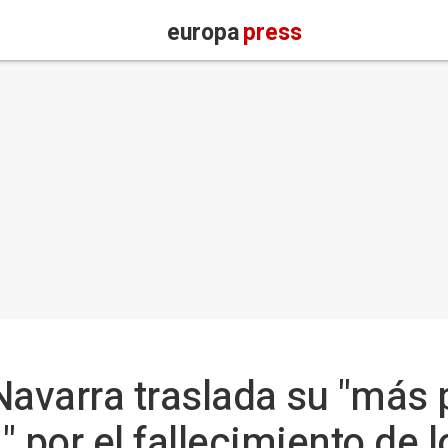
europa
press
Navarra traslada su "más 
 por el fallecimiento de 