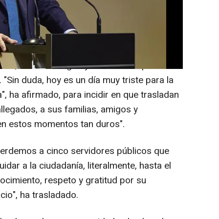
de despedida de los cinco agentes.
osterior a la sesión de Gobierno, el
emírez, ha señalado que "nuestro
iares, con los amigos y con los compañeros
 "Sin duda, hoy es un día muy triste para la
", ha afirmado, para incidir en que trasladan
llegados, a sus familias, amigos y
 en estos momentos tan duros".
perdemos a cinco servidores públicos que
idar a la ciudadanía, literalmente, hasta el
ocimiento, respeto y gratitud por su
io", ha trasladado.