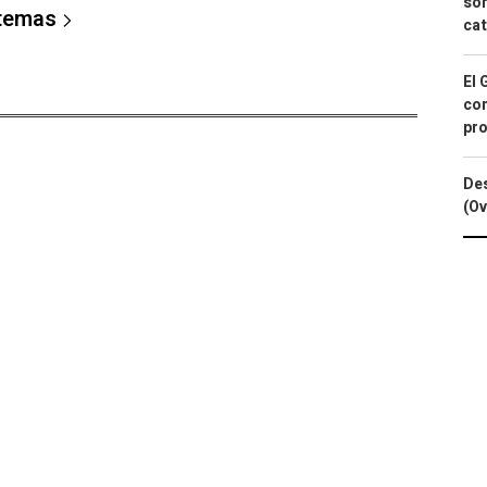
sor
 temas
cat
El 
con
pro
Des
(Ov