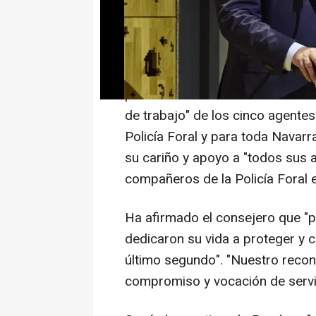
preparará un acto institucional 
Al inicio de la rueda de prensa p
portavoz del Ejecutivo, Javier R
pensamiento está con los famil
de trabajo" de los cinco agentes.
Policía Foral y para toda Navarra
su cariño y apoyo a "todos sus a
compañeros de la Policía Foral
Ha afirmado el consejero que "
dedicaron su vida a proteger y cu
último segundo". "Nuestro recon
compromiso y vocación de servic