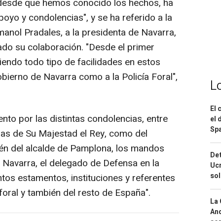
desde que hemos conocido los hechos, ha
oyo y condolencias", y se ha referido a la
manol Pradales, a la presidenta de Navarra,
dado su colaboración. "Desde el primer
endo todo tipo de facilidades en estos
bierno de Navarra como a la Policía Foral",
L
El 
to por las distintas condolencias, entre
el 
Spa
ras de Su Majestad el Rey, como del
ién del alcalde de Pamplona, los mandos
Det
de Navarra, el delegado de Defensa en la
Ucr
so
tos estamentos, instituciones y referentes
foral y también del resto de España".
La 
And