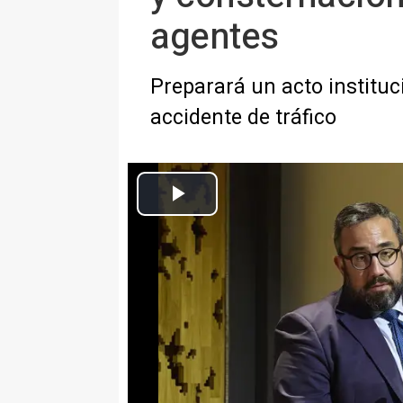
agentes
Preparará un acto instituc
accidente de tráfico
El vicepresidente primero y consejero de Presidenci
Europa Press Navarra
Actualizado: miércoles, 3 junio 2026 15:33
PAMPLONA, 3 Jun. (EUROPA PR
El Gobierno de Navarra ha mani
dolor y la consternación" por el 
Foral en un accidente de tráfico