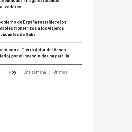
prendidas in fraganti robando
alizadores
Gobierno de España restablece los
troles fronterizos a los viajeros
cedentes de Italia
alojado el Tierra Astur del Vasco
iedo) por el incendio de una parrilla
Hoy
Una semana
Un mes