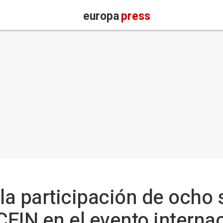
europa
press
la participación de ocho 
EIN en el evento interna