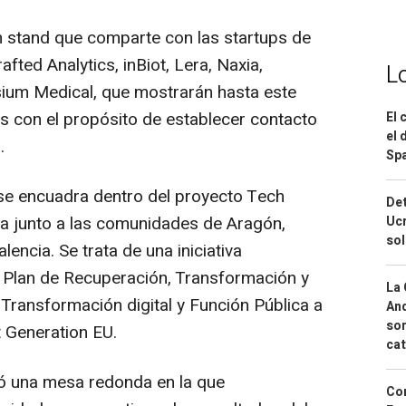
n stand que comparte con las startups de
fted Analytics, inBiot, Lera, Naxia,
L
Ysium Medical, que mostrarán hasta este
os con el propósito de establecer contacto
El 
el 
.
Spa
 se encuadra dentro del proyecto Tech
Det
ia junto a las comunidades de Aragón,
Ucr
so
lencia. Se trata de una iniciativa
el Plan de Recuperación, Transformación y
La 
a Transformación digital y Función Pública a
And
sor
 Generation EU.
cat
ró una mesa redonda en la que
Cor