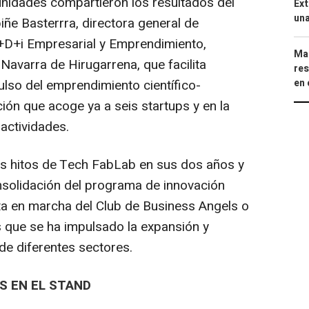
nidades compartieron los resultados del
Ext
una
biñe Basterrra, directora general de
 I+D+i Empresarial y Emprendimiento,
Mar
Navarra de Hirugarrena, que facilita
res
en 
ulso del emprendimiento científico-
ación que acoge ya a seis startups y en la
actividades.
os hitos de Tech FabLab en sus dos años y
solidación del programa de innovación
sta en marcha del Club de Business Angels o
as que se ha impulsado la expansión y
de diferentes sectores.
S EN EL STAND