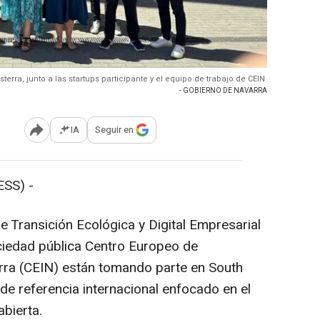
sterra, junto a las startups participante y el equipo de trabajo de CEIN.
- GOBIERNO DE NAVARRA
IA
Seguir en
Abrir opciones para compartir
SS) -
e Transición Ecológica y Digital Empresarial
ciedad pública Centro Europeo de
ra (CEIN) están tomando parte en South
e referencia internacional enfocado en el
bierta.