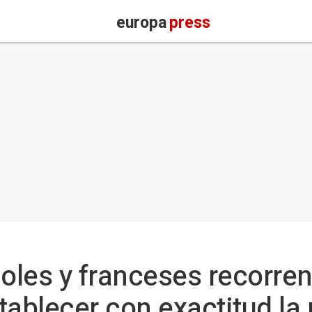
europa
press
les y franceses recorren 
tablecer con exactitud la