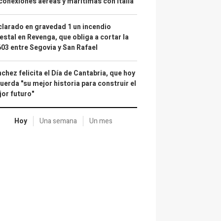
conexiones aéreas y marítimas con Italia
larado en gravedad 1 un incendio
estal en Revenga, que obliga a cortar la
03 entre Segovia y San Rafael
chez felicita el Día de Cantabria, que hoy
uerda "su mejor historia para construir el
or futuro"
Hoy
Una semana
Un mes