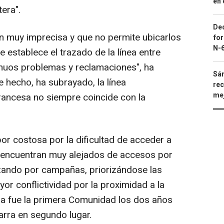
en 
era".
Dec
ón muy imprecisa y que no permite ubicarlos
for
N-6
e establece el trazado de la línea entre
inuos problemas y reclamaciones", ha
Sán
e hecho, ha subrayado, la línea
rec
mej
francesa no siempre coincide con la
bor costosa por la dificultad de acceder a
 encuentran muy alejados de accesos por
izando por campañas, priorizándose las
r conflictividad por la proximidad a la
ña fue la primera Comunidad los dos años
arra en segundo lugar.