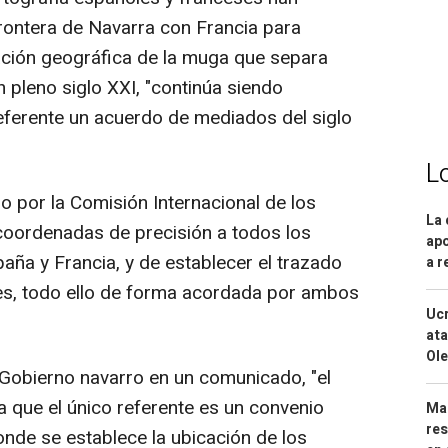
frontera de Navarra con Francia para
uación geográfica de la muga que separa
n pleno siglo XXI, "continúa siendo
eferente un acuerdo de mediados del siglo
L
o por la Comisión Internacional de los
La 
 coordenadas de precisión a todos los
apo
aña y Francia, y de establecer el trazado
a r
ones, todo ello de forma acordada por ambos
Ucr
ata
Ole
l Gobierno navarro en un comunicado, "el
ya que el único referente es un convenio
Mar
res
nde se establece la ubicación de los