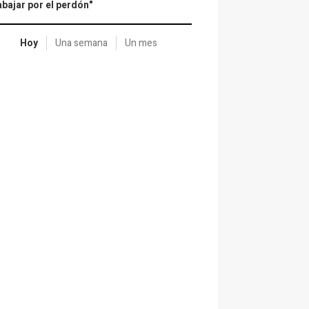
abajar por el perdón"
Hoy
Una semana
Un mes