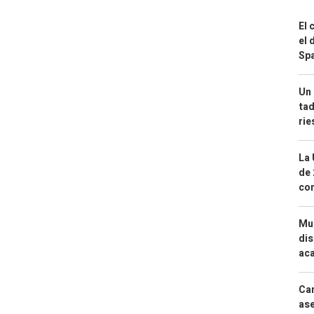
El 
el 
Spa
Un 
tad
ri
La 
de 
com
Mue
dis
aca
Can
ase