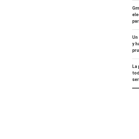
Gma
ele
par
Un
y h
pru
La 
tod
ser