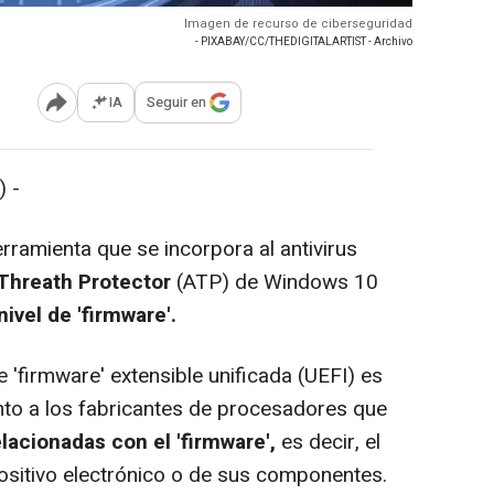
Imagen de recurso de ciberseguridad
- PIXABAY/CC/THEDIGITALARTIST - Archivo
IA
Seguir en
Abrir opciones para compartir
 -
ramienta que se incorpora al antivirus
Threath Protector
(ATP) de Windows 10
nivel de 'firmware'.
'firmware' extensible unificada (UEFI) es
nto a los fabricantes de procesadores que
lacionadas con el 'firmware',
es decir, el
ositivo electrónico o de sus componentes.