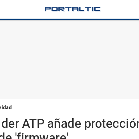
ridad
nder ATP añade protecció
de 'firmware'