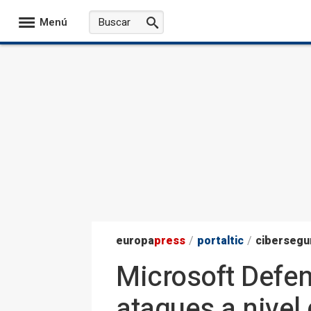
Menú
europa
press
/
portaltic
/
cibersegu
Microsoft Defe
ataques a nivel 