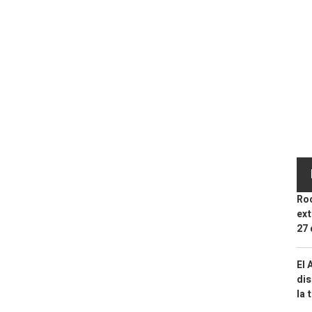
Roc
ext
27 
El 
dis
la 