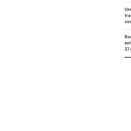
Uno
tra
con
Roc
ext
27 