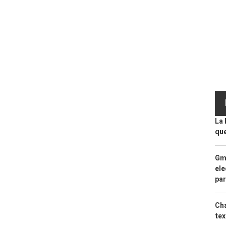
La 
que
Gma
ele
par
Cha
tex