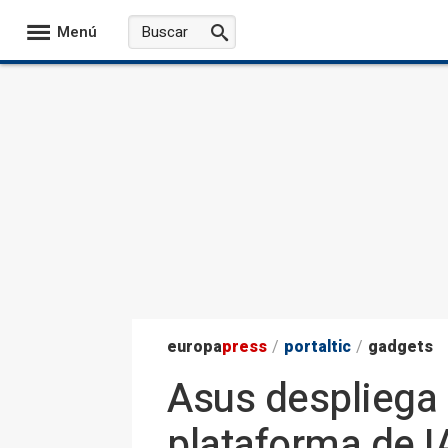
Menú
europa
press
/
portaltic
/
gadgets
Asus despliega 
plataforma de I