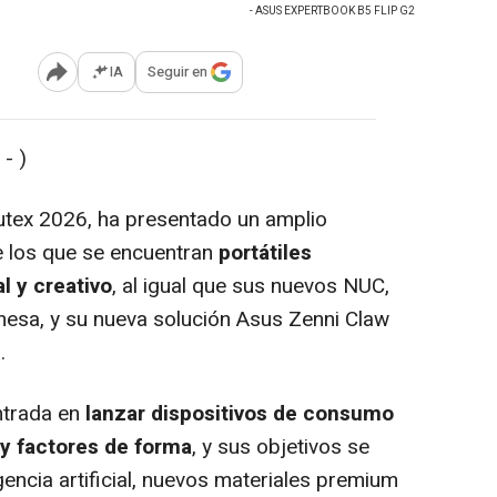
- ASUS EXPERTBOOK B5 FLIP G2
IA
Seguir en
Abrir opciones para compartir
- )
tex 2026, ha presentado un amplio
e los que se encuentran
portátiles
l y creativo
, al igual que sus nuevos NUC,
esa, y su nueva solución Asus Zenni Claw
.
ntrada en
lanzar dispositivos de consumo
 y factores de forma
, y sus objetivos se
gencia artificial, nuevos materiales premium