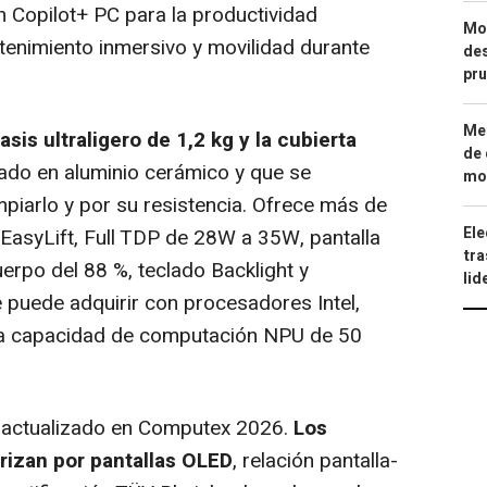
n Copilot+ PC para la productividad
Mod
etenimiento inmersivo y movilidad durante
des
pru
Met
is ultraligero de 1,2 kg y la cubierta
de 
sado en aluminio cerámico y que se
mod
impiarlo y por su resistencia. Ofrece más de
Ele
EasyLift, Full TDP de 28W a 35W, pantalla
tra
erpo del 88 %, teclado Backlight y
lid
e puede adquirir con procesadores Intel,
a capacidad de computación NPU de 50
actualizado en Computex 2026.
Los
rizan por pantallas OLED
, relación pantalla-