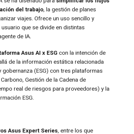
A se ha diseñado para
simplificar los flujos
zación del trabajo
, la gestión de planes
anizar viajes. Ofrece un uso sencillo y
e usuario que se divide en distintas
agente de IA.
ataforma Asus AI x ESG
con la intención de
llá de la información estática relacionada
l y gobernanza (ESG) con tres plataformas
 Carbono, Gestión de la Cadena de
iempo real de riesgos para proveedores) y la
formación ESG.
os Asus Expert Series
, entre los que