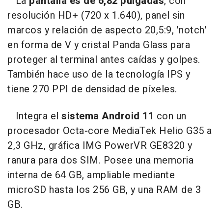
La
pantalla es de 6,82 pulgadas
, con
resolución HD+ (720 x 1.640), panel sin
marcos y relación de aspecto 20,5:9, 'notch'
en forma de V y cristal Panda Glass para
proteger al terminal antes caídas y golpes.
También hace uso de la tecnología IPS y
tiene 270 PPI de densidad de píxeles.
Integra el
sistema Android 11
con un
procesador Octa-core MediaTek Helio G35 a
2,3 GHz, gráfica IMG PowerVR GE8320 y
ranura para dos SIM. Posee una memoria
interna de 64 GB, ampliable mediante
microSD hasta los 256 GB, y una RAM de 3
GB.