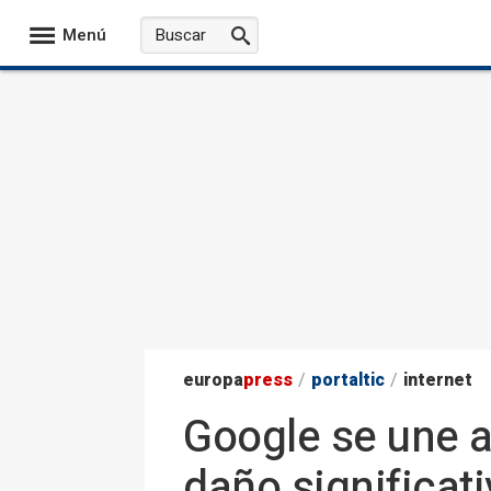
Menú
europa
press
/
portaltic
/
internet
Google se une a
daño significati