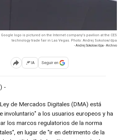
e Google logo is pictured on the Internet company's pavilion at the CES
technology trade fair in Las Vegas. Photo: Andrej Sokolow/dpa
- Andrej Sokolow/dpa - Archivo
IA
Seguir en
Abrir opciones para compartir
) -
Ley de Mercados Digitales (DMA) está
e involuntario" a los usuarios europeos y ha
rar los marcos regulatorios de la norma
les", en lugar de "ir en detrimento de la