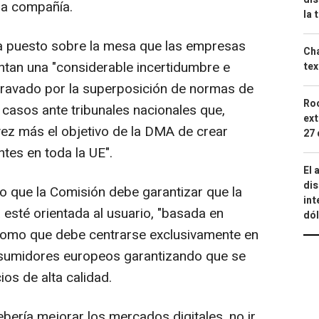
la compañía.
la 
a puesto sobre la mesa que las empresas
Cha
tan una "considerable incertidumbre e
tex
 agravado por la superposición de normas de
Roc
 casos ante tribunales nacionales que,
ext
ez más el objetivo de la DMA de crear
27 
tes en toda la UE".
El 
dis
 que la Comisión debe garantizar que la
int
a esté orientada al usuario, "basada en
dó
 como que debe centrarse exclusivamente en
nsumidores europeos garantizando que se
ios de alta calidad.
ería mejorar los mercados digitales, no ir