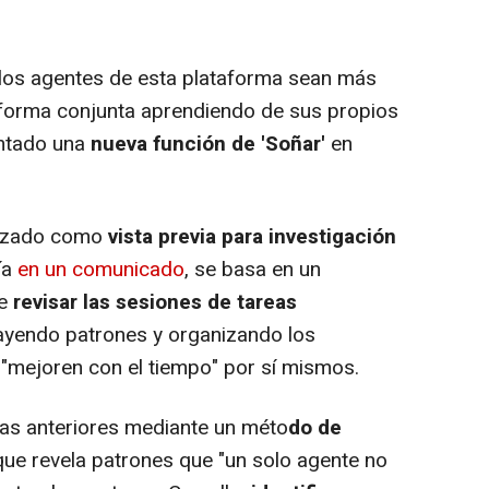
los agentes de esta plataforma sean más
 forma conjunta aprendiendo de sus propios
entado una
nueva función de 'Soñar'
en
anzado como
vista previa para investigación
ía
en un comunicado
, se basa en un
de
revisar las sesiones de tareas
rayendo patrones y organizando los
"mejoren con el tiempo" por sí mismos.
eas anteriores mediante un méto
do de
que revela patrones que "un solo agente no