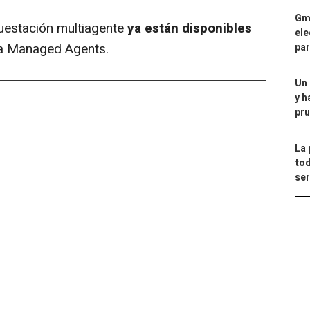
Gma
estación multiagente
ya están disponibles
ele
ma Managed Agents.
par
Un
y h
pru
La 
tod
ser