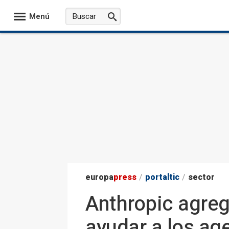
Menú
europa
press
/
portaltic
/
sector
Anthropic agreg
ayudar a los ag