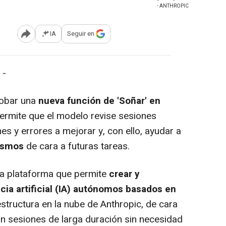
- ANTHROPIC
IA
Seguir en
Abrir opciones para compartir
 -
obar una
nueva función de 'Soñar' en
ermite que el modelo revise sesiones
es y errores a mejorar y, con ello, ayudar a
mismos
de cara a futuras tareas.
 plataforma que permite
crear y
cia artificial (IA) autónomos basados en
estructura en la nube de Anthropic, de cara
 con sesiones de larga duración sin necesidad