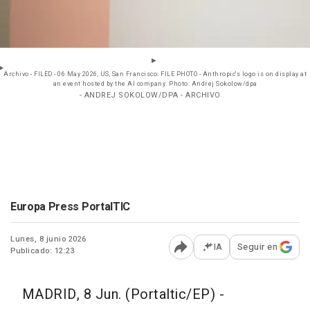
Archivo - FILED - 06 May 2026, US, San Francisco: FILE PHOTO - Anthropic's logo is on display at
an event hosted by the AI company. Photo: Andrej Sokolow/dpa
- ANDREJ SOKOLOW/DPA - ARCHIVO
Europa Press PortalTIC
Lunes, 8 junio 2026
IA
Seguir en
Publicado: 12:23
Abrir opciones para comp
MADRID, 8 Jun. (Portaltic/EP) -