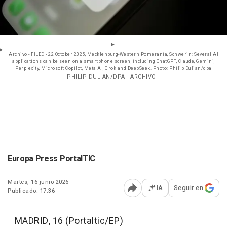
Archivo - FILED - 22 October 2025, Mecklenburg-Western Pomerania, Schwerin: Several AI
applications can be seen on a smartphone screen, including ChatGPT, Claude, Gemini,
Perplexity, Microsoft Copilot, Meta AI, Grok and DeepSeek. Photo: Philip Dulian/dpa
- PHILIP DULIAN/DPA - ARCHIVO
Europa Press PortalTIC
Martes, 16 junio 2026
IA
Seguir en
Publicado: 17:36
Abrir opciones para comp
MADRID, 16 (Portaltic/EP)