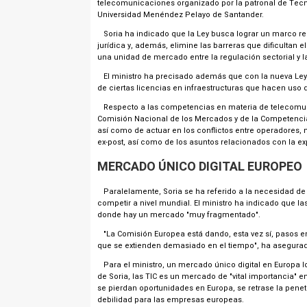
telecomunicaciones organizado por la patronal de Tecno
Universidad Menéndez Pelayo de Santander.
Soria ha indicado que la Ley busca lograr un marco reg
jurídica y, además, elimine las barreras que dificultan
una unidad de mercado entre la regulación sectorial y la
El ministro ha precisado además que con la nueva Ley 
de ciertas licencias en infraestructuras que hacen uso 
Respecto a las competencias en materia de telecomuni
Comisión Nacional de los Mercados y de la Competencia
así como de actuar en los conflictos entre operadores, 
ex-post, así como de los asuntos relacionados con la ex
MERCADO ÚNICO DIGITAL EUROPEO
Paralelamente, Soria se ha referido a la necesidad d
competir a nivel mundial. El ministro ha indicado que l
donde hay un mercado "muy fragmentado".
"La Comisión Europea está dando, esta vez sí, pasos en
que se extienden demasiado en el tiempo", ha asegurad
Para el ministro, un mercado único digital en Europa l
de Soria, las TIC es un mercado de "vital importancia"
se pierdan oportunidades en Europa, se retrase la pene
debilidad para las empresas europeas.