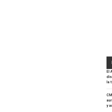
El 
dis
la 
CMF
aur
y a