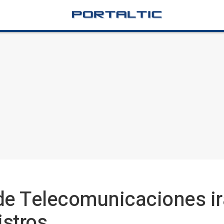
de Telecomunicaciones irá
istros