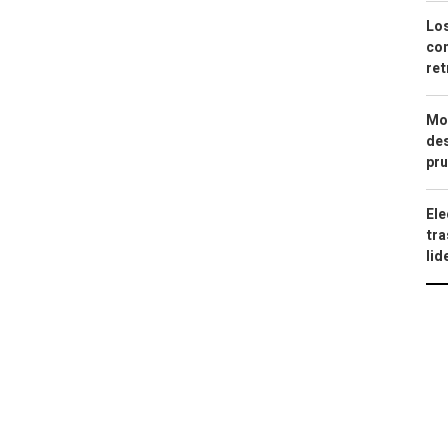
Los
com
ret
Mod
des
pru
Ele
tra
lid