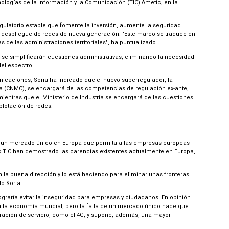
logías de la Información y la Comunicación (TIC) Ametic, en la
ulatorio estable que fomente la inversión, aumente la seguridad
 el despliegue de redes de nueva generación. "Este marco se traduce en
s de las administraciones territoriales", ha puntualizado.
se simplificarán cuestiones administrativas, eliminando la necesidad
del espectro.
caciones, Soria ha indicado que el nuevo superregulador, la
 (CNMC), se encargará de las competencias de regulación ex-ante,
mientras que el Ministerio de Industria se encargará de las cuestiones
plotación de redes.
e un mercado único en Europa que permita a las empresas europeas
as TIC han demostrado las carencias existentes actualmente en Europa,
 la buena dirección y lo está haciendo para eliminar unas fronteras
o Soria.
ograría evitar la inseguridad para empresas y ciudadanos. En opinión
 en la economía mundial, pero la falta de un mercado único hace que
tración de servicio, como el 4G, y supone, además, una mayor