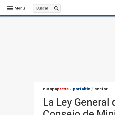
Menú
europa
press
/
portaltic
/
sector
La Ley General 
Consejo de Min