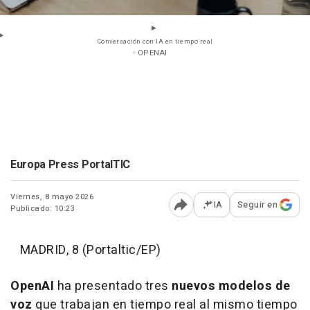
Conversación con IA en tiempo real
- OPENAI
Europa Press PortalTIC
Viernes, 8 mayo 2026
IA
Seguir en
Publicado: 10:23
Abrir opciones para comp
MADRID, 8 (Portaltic/EP)
OpenAI
ha presentado tres
nuevos modelos de
voz
que trabajan en tiempo real al mismo tiempo