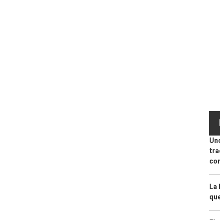
Uno
tra
con
La 
que