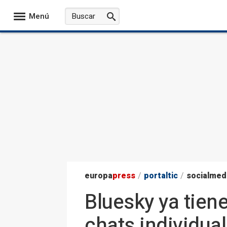
Menú
europa
press
/
portaltic
/
socialmed
Bluesky ya tien
chats individua