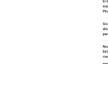
El 
más
Ph
Goo
din
par
Nue
567
rie