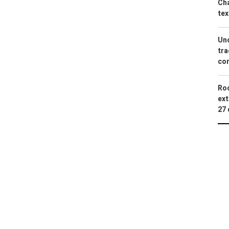
Cha
tex
Uno
tra
con
Roc
ext
27 