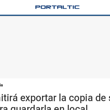
ia
irá exportar la copia de
ra guardarla en local