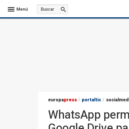
Menú
europa
press
/
portaltic
/
socialmed
WhatsApp permit
Google Drive pa