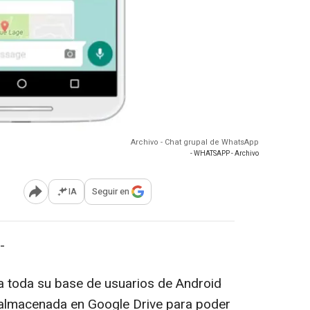
Archivo - Chat grupal de WhatsApp
- WHATSAPP - Archivo
IA
Seguir en
Abrir opciones para compartir
-
 a toda su base de usuarios de Android
 almacenada en Google Drive para poder