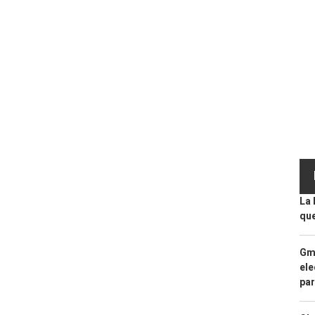
La 
que
Gma
ele
par