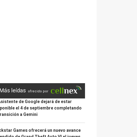
Más leídas
ofrecido por
Asistente de Google dejará de estar
ponible el 4 de septiembre completando
transición a Gemini
kstar Games ofrecerá un nuevo avance
endido de Grand Theft Auto VI el jueves