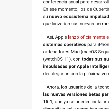
conferencia anual para desarro
En ese momento, los de Cupertin
su
nuevo ecosistema impulsado
que lanzarían sus nuevas herram
Así, Apple
lanzó oficialmente
sistemas operativos
para iPhone
ordenadores Mac (macOS Sequoia
(watchOS 11), con
todas sus nu
impulsadas por Apple Intellige
desplegarían con la próxima ver
Ahora, los usuarios de la tecn
las nuevas versiones betas pa
15.1,
que ya se pueden instalar 
dispositivo, tal y como han c