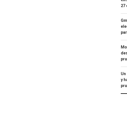
27 
Gma
ele
par
Mod
des
pru
Un
y h
pru