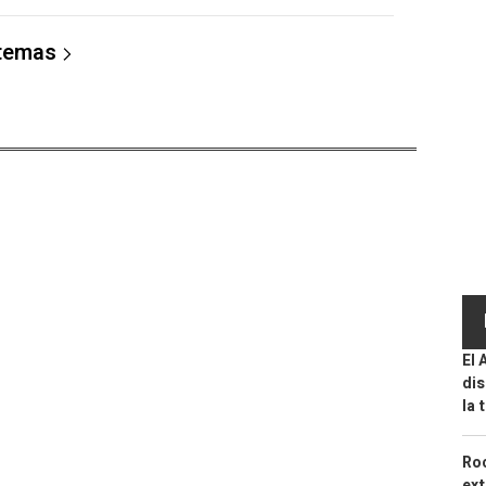
 temas
El 
dis
la 
Roc
ext