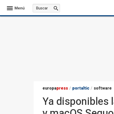
Menú
europa
press
/
portaltic
/
software
Ya disponibles 
y macOS Sequoi