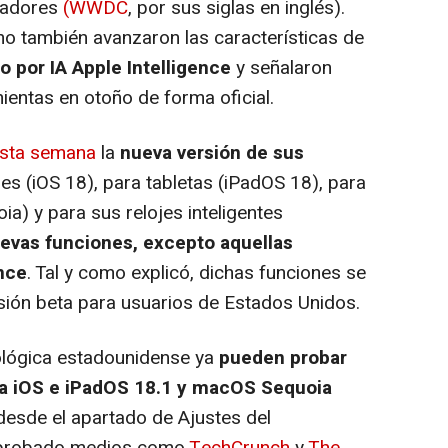
lladores
(WWDC
, por sus siglas en inglés).
o también avanzaron las características de
 por IA Apple Intelligence
y señalaron
ientas en otoño de forma oficial.
 esta semana
la
nueva versión de sus
s (iOS 18), para tabletas (iPadOS 18), para
) y para sus relojes inteligentes
evas funciones, excepto aquellas
nce
. Tal y como explicó, dichas funciones se
sión beta para usuarios de Estados Unidos.
ológica estadounidense ya
pueden probar
ra iOS e iPadOS 18.1 y macOS Sequoia
desde el apartado de Ajustes del
omprobado medios como
TechCrunch
y
The