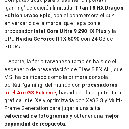
Computex 2026 para presentar un portátil
'gaming' de edición limitada,
Titan 18 HX Dragon
Edition Draco Epic,
con el conmemora el 40º
aniversario de la marca, que llega con el
procesado
r Intel Core Ultra 9 290HX Plus
y la
GPU
Nvidia GeForce RTX 5090
con 24 GB de
GDDR7.
Aparte, la feria taiwanesa también ha sido el
escenario de presentación de Claw 8 EX AI+, que
MSI ha calificado como la primera consola
portátil 'gaming' del mundo con
procesadores
Intel Arc G3 Extreme
,
basado en la arquitectura
gráfica Intel Xe y optimizada con XeSS 3 y Multi-
Frame Generation para jugar a una
alta
velocidad de fotogramas
y obtener una
mejor
capacidad de respuesta.