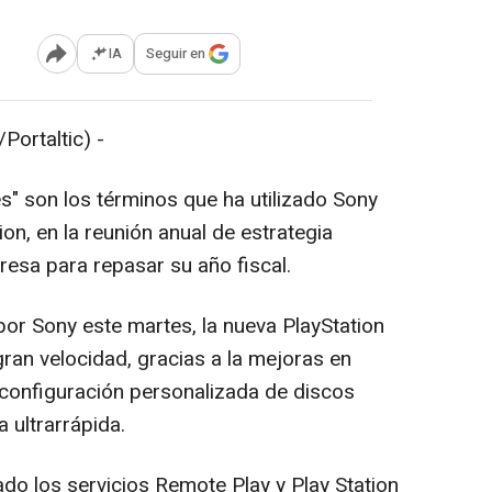
IA
Seguir en
Abrir opciones para compartir
ortaltic) -
s" son los términos que ha utilizado Sony
tion, en la reunión anual de estrategia
resa para repasar su año fiscal.
or Sony este martes, la nueva PlayStation
gran velocidad, gracias a la mejoras en
configuración personalizada de discos
 ultrarrápida.
do los servicios Remote Play y Play Station