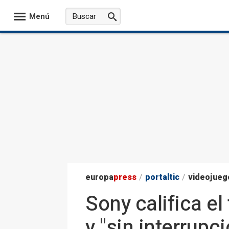
Menú
europa
press
/
portaltic
/
videojueg
Sony califica e
y "sin interrupc