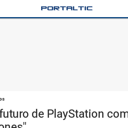
os
l futuro de PlayStation co
iones"