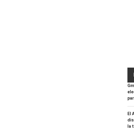
Gma
ele
par
El 
dis
la 