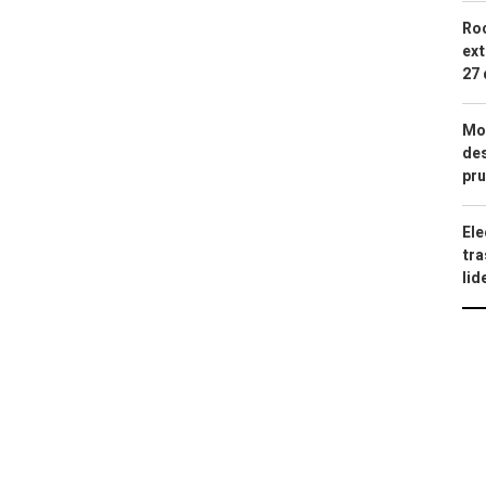
Roc
ext
27 
Mod
des
pru
Ele
tra
lid