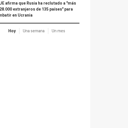
UE afirma que Rusia ha reclutado a "más
28.000 extranjeros de 135 países" para
batir en Ucrania
Hoy
Una semana
Un mes