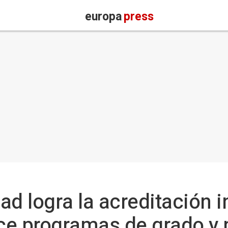
europa
press
ad logra la acreditación i
ce programas de grado y