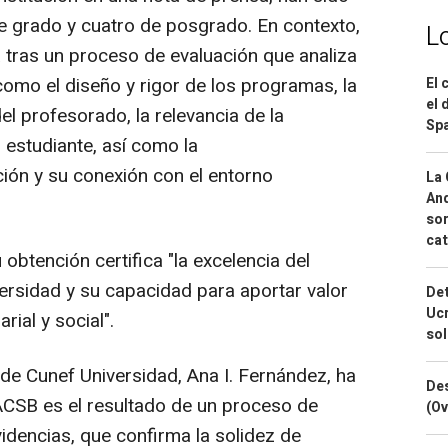
 grado y cuatro de posgrado. En contexto,
L
 tras un proceso de evaluación que analiza
omo el diseño y rigor de los programas, la
El 
el 
l profesorado, la relevancia de la
Spa
l estudiante, así como la
ución y su conexión con el entorno
La 
And
sor
cat
btención certifica "la excelencia del
rsidad y su capacidad para aportar valor
Det
Ucr
ial y social".
so
 de Cunef Universidad, Ana I. Fernández, ha
Des
ACSB es el resultado de un proceso de
(Ov
idencias, que confirma la solidez de