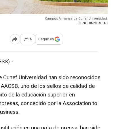
Campus Almansa de Cunef Universidad.
- CUNEF UNIVERSIDAD
IA
Seguir en
Abrir opciones para compartir
SS) -
 Cunef Universidad han sido reconocidos
l AACSB, uno de los sellos de calidad de
ito de la educación superior en
mpresas, concedido por la Association to
usiness.
nstitución en una nota de prensa, han sido