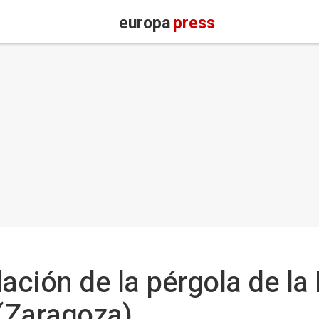
europa
press
alación de la pérgola de l
(Zaragoza)