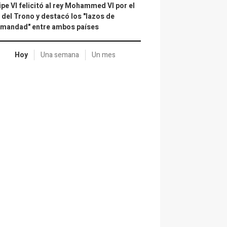
ipe VI felicitó al rey Mohammed VI por el
 del Trono y destacó los "lazos de
rmandad" entre ambos países
Hoy
Una semana
Un mes