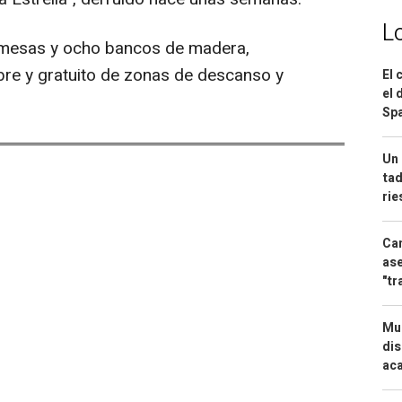
L
 mesas y ocho bancos de madera,
ibre y gratuito de zonas de descanso y
El 
el 
Spa
Un 
tad
ri
Can
ase
"tr
Mue
dis
aca