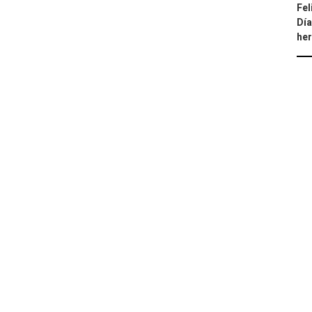
Fel
Día
he