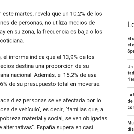
r este martes, revela que un 10,2% de los
ones de personas, no utiliza medios de
L
y en su zona, la frecuencia es baja o los
El 
cotidiana.
el 
Spa
, el informe indica que el 13,9% de los
edios destina una proporción de su
Un 
tad
ana nacional. Además, el 15,2% de esa
ri
6% de su presupuesto total en moverse.
La 
ada diez personas se ve afectada por lo
de 
com
sa de vehículo', es decir, "familias que, a
 pobreza material y social, se ven obligadas
Mue
 alternativas". España supera en casi
dis