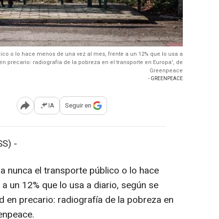
blico o lo hace menos de una vez al mes, frente a un 12% que lo usa a
n precario: radiografía de la pobreza en el transporte en Europa', de
Greenpeace
- GREENPEACE
IA
Seguir en
Abrir opciones para compartir
S) -
za nunca el transporte público o lo hace
 a un 12% que lo usa a diario, según se
 en precario: radiografía de la pobreza en
eenpeace.