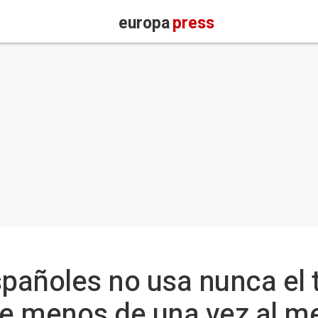
europa
press
spañoles no usa nunca el 
ce menos de una vez al m