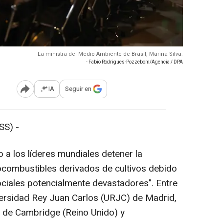
La ministra del Medio Ambiente de Brasil, Marina Silva.
- Fabio Rodrigues-Pozzebom/Agencia / DPA
IA
Seguir en
Abrir opciones para compartir
S) -
 a los líderes mundiales detener la
ocombustibles derivados de cultivos debido
ciales potencialmente devastadores". Entre
iversidad Rey Juan Carlos (URJC) de Madrid,
d de Cambridge (Reino Unido) y