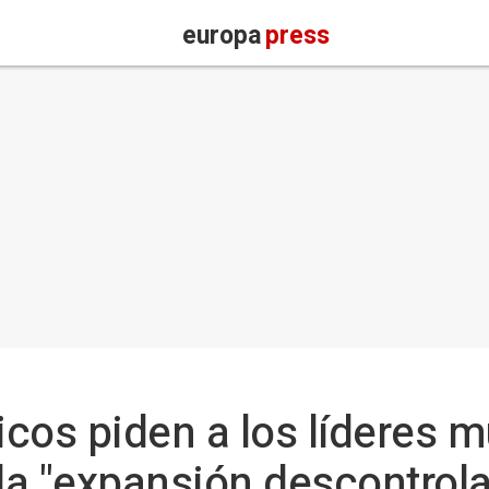
europa
press
icos piden a los líderes m
la "expansión descontrol