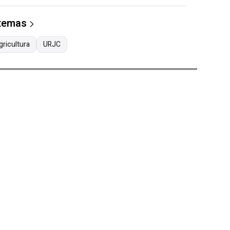
 temas
gricultura
URJC