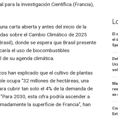
 para la Investigación Científica (Francia),
L
na carta abierta y antes del inicio de la
idas sobre el Cambio Climático de 2025
El 
el 
rasil), donde se espera que Brasil presente
Spa
caría el uso de biocombustibles
l de su agenda climática.
Det
Ucr
so
icos han explicado que el cultivo de plantas
le ocupa "32 millones de hectáreas, una
Mar
, para cubrir tan solo el 4% de la demanda de
res
en 
 "Para 2030, esta cifra podría ascender a
imadamente la superficie de Francia", han
Cor
Ext