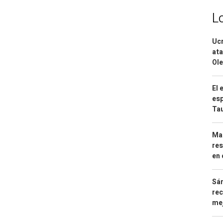
L
Ucr
ata
Ole
El 
esp
Ta
Mar
res
en 
Sán
rec
mej