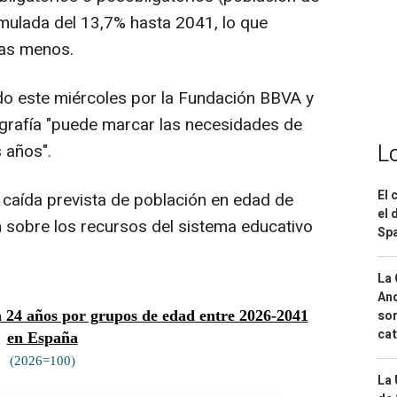
mulada del 13,7% hasta 2041, lo que
nas menos.
ado este miércoles por la Fundación BBVA y
mografía "puede marcar las necesidades de
L
 años".
El 
a caída prevista de población en edad de
el 
ón sobre los recursos del sistema educativo
Spa
La 
And
sor
cat
La 