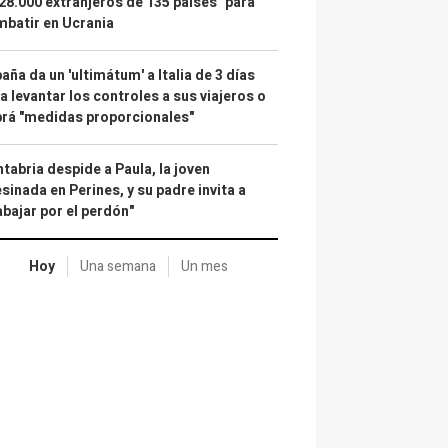
28.000 extranjeros de 135 países" para
batir en Ucrania
aña da un 'ultimátum' a Italia de 3 días
a levantar los controles a sus viajeros o
rá "medidas proporcionales"
tabria despide a Paula, la joven
sinada en Perines, y su padre invita a
abajar por el perdón"
Hoy
Una semana
Un mes