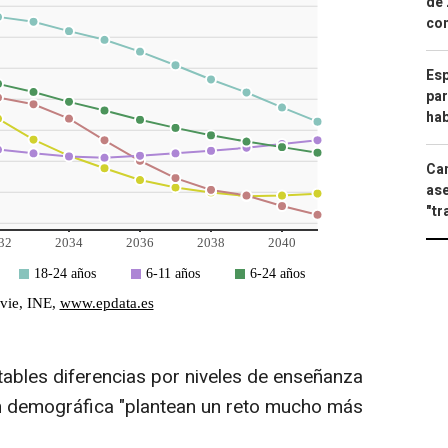
de 
com
Esp
par
hab
Can
ase
"tr
tables diferencias por niveles de enseñanza
ión demográfica "plantean un reto mucho más