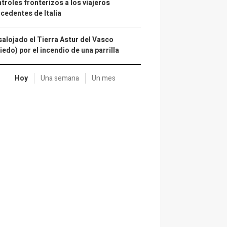
troles fronterizos a los viajeros
cedentes de Italia
alojado el Tierra Astur del Vasco
iedo) por el incendio de una parrilla
Hoy
Una semana
Un mes