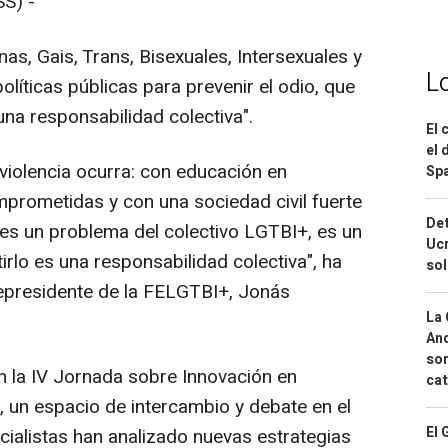
S) -
as, Gais, Trans, Bisexuales, Intersexuales y
L
íticas públicas para prevenir el odio, que
na responsabilidad colectiva".
El 
el 
violencia ocurra: con educación en
Spa
mprometidas y con una sociedad civil fuerte
Det
 es un problema del colectivo LGTBI+, es un
Ucr
lo es una responsabilidad colectiva", ha
so
cepresidente de la FELGTBI+, Jonás
La 
And
sor
en la IV Jornada sobre Innovación en
cat
, un espacio de intercambio y debate en el
El 
ialistas han analizado nuevas estrategias