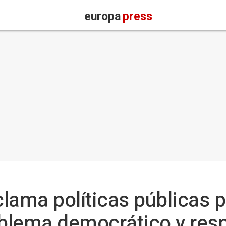
europa
press
lama políticas públicas p
oblema democrático y res