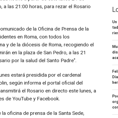
, a las 21:00 horas, para rezar el Rosario
L
Un 
tad
l comunicado de la Oficina de Prensa de la
ri
sidentes en Roma, con todos los
a y de la diócesis de Roma, recogiendo el
Mue
nirán en la plaza de San Pedro, a las 21
dis
aca
sario por la salud del Santo Padre".
Fel
lunes estará presidida por el cardenal
Día
lin, según informa el portal oficial del
he
ansmitirá el Rosario en directo este lunes, a
Pod
les de YouTube y Facebook.
org
con
 la oficina de prensa de la Santa Sede,