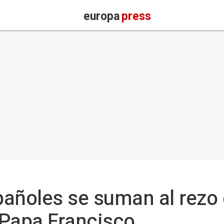
europa
press
añoles se suman al rezo 
l Papa Francisco