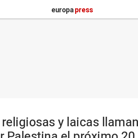
europa
press
eligiosas y laicas llaman
r Palestina el próximo 20