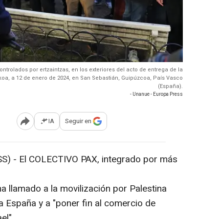
trolados por ertzaintzas, en los exteriores del acto de entrega de la
koa, a 12 de enero de 2024, en San Sebastián, Guipúzcoa, País Vasco
(España).
- Unanue - Europa Press
IA
Seguir en
Abrir opciones para compartir
S) -
El COLECTIVO PAX, integrado por más
 ha llamado a la movilización por Palestina
 España y a "poner fin al comercio de
el".