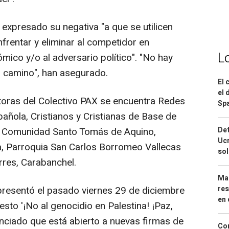
expresado su negativa "a que se utilicen
nfrentar y eliminar al competidor en
L
ómico y/o al adversario político". "No hay
l camino", han asegurado.
El 
el 
toras del Colectivo PAX se encuentra Redes
Spa
spañola, Cristianos y Cristianas de Base de
, Comunidad Santo Tomás de Aquino,
Det
Ucr
ia, Parroquia San Carlos Borromeo Vallecas
so
rres, Carabanchel.
Mar
presentó el pasado viernes 29 de diciembre
res
en 
esto '¡No al genocidio en Palestina! ¡Paz,
nunciado que está abierto a nuevas firmas de
Cor