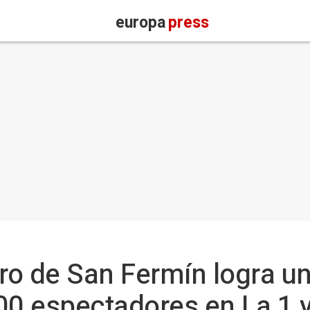
europa
press
rro de San Fermín logra u
00 espectadores en La 1 