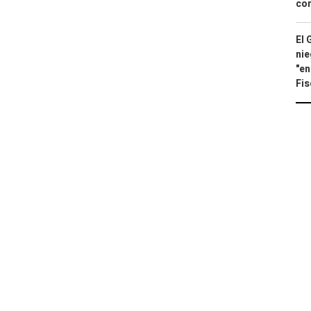
con
El 
nie
"en
Fis