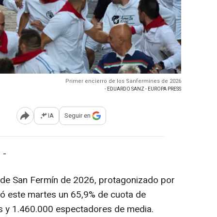
Primer encierro de los Sanfermines de 2026
- EDUARDO SANZ - EUROPA PRESS
IA
Seguir en
Abrir opciones para compartir
 -
as de San Fermín de 2026, protagonizado por
tó este martes un 65,9% de cuota de
as y 1.460.000 espectadores de media.