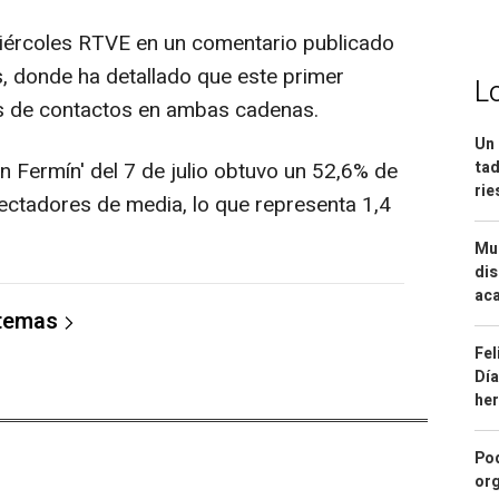
miércoles RTVE en un comentario publicado
, donde ha detallado que este primer
L
es de contactos en ambas cadenas.
Un 
tad
an Fermín' del 7 de julio obtuvo un 52,6% de
ri
ectadores de media, lo que representa 1,4
Mue
dis
aca
 temas
Fel
Día
he
Pod
org