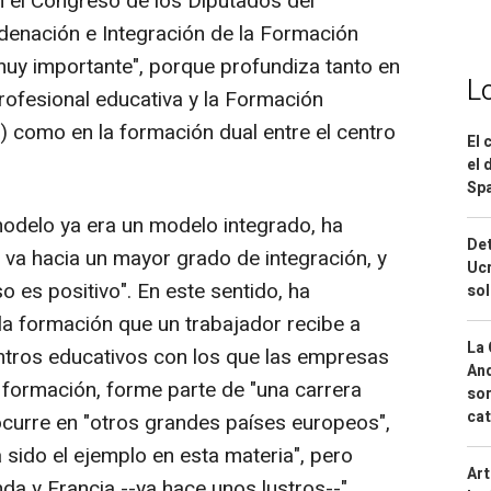
n el Congreso de los Diputados del
denación e Integración de la Formación
muy importante", porque profundiza tanto en
L
rofesional educativa y la Formación
) como en la formación dual entre el centro
El 
el 
Spa
delo ya era un modelo integrado, ha
Det
 va hacia un mayor grado de integración, y
Ucr
 es positivo". En este sentido, ha
so
la formación que un trabajador recibe a
La 
ntros educativos con los que las empresas
And
formación, forme parte de "una carrera
sor
cat
ocurre en "otros grandes países europeos",
sido el ejemplo en esta materia", pero
Art
nda y Francia --ya hace unos lustros--".