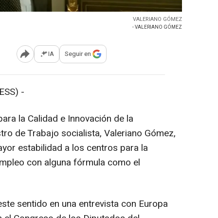
VALERIANO GÓMEZ
- VALERIANO GÓMEZ
IA
Seguir en
Abrir opciones para compartir
SS) -
ara la Calidad e Innovación de la
tro de Trabajo socialista, Valeriano Gómez,
or estabilidad a los centros para la
Empleo con alguna fórmula como el
te sentido en una entrevista con Europa