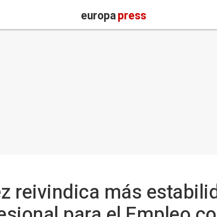
europa
press
 reivindica más estabilid
sional para el Empleo c