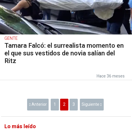
GENTE
Tamara Falcó: el surrealista momento en
el que sus vestidos de novia salían del
Ritz
Hace 36 meses
Anterior
1
2
3
Siguiente
Lo más leído