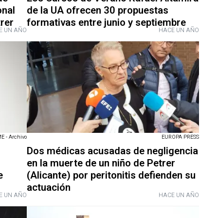
onal
de la UA ofrecen 30 propuestas
rer
formativas entre junio y septiembre
E UN AÑO
HACE UN AÑO
 - Archivo
EUROPA PRESS
Dos médicas acusadas de negligencia
en la muerte de un niño de Petrer
e
(Alicante) por peritonitis defienden su
actuación
E UN AÑO
HACE UN AÑO