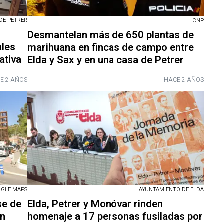
DE PETRER
CNP
Desmantelan más de 650 plantas de
ales
marihuana en fincas de campo entre
ativa
Elda y Sax y en una casa de Petrer
E 2 AÑOS
HACE 2 AÑOS
GLE MAPS
AYUNTAMIENTO DE ELDA
se de
Elda, Petrer y Monóvar rinden
un
homenaje a 17 personas fusiladas por