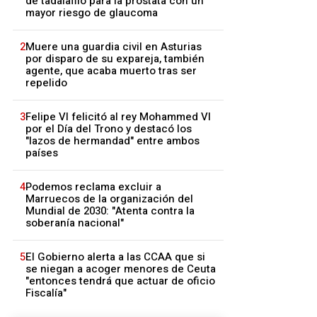
de tadalafilo para la próstata con un
mayor riesgo de glaucoma
2
Muere una guardia civil en Asturias
por disparo de su expareja, también
agente, que acaba muerto tras ser
repelido
3
Felipe VI felicitó al rey Mohammed VI
por el Día del Trono y destacó los
"lazos de hermandad" entre ambos
países
4
Podemos reclama excluir a
Marruecos de la organización del
Mundial de 2030: "Atenta contra la
soberanía nacional"
5
El Gobierno alerta a las CCAA que si
se niegan a acoger menores de Ceuta
"entonces tendrá que actuar de oficio
Fiscalía"