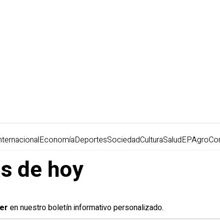
nternacional
Economía
Deportes
Sociedad
Cultura
Salud
EPAgro
Co
as de hoy
er
en nuestro boletín informativo personalizado.